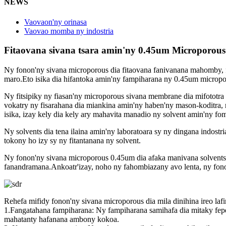
NEWS
Vaovaon'ny orinasa
Vaovao momba ny indostria
Fitaovana sivana tsara amin'ny 0.45um Microporo
Ny fonon'ny sivana microporous dia fitaovana fanivanana mahomby, fa
maro.Eto isika dia hifantoka amin'ny fampiharana ny 0.45um microporo
Ny fitsipiky ny fiasan'ny microporous sivana membrane dia mifototra 
vokatry ny fisarahana dia miankina amin'ny haben'ny mason-koditra, 
isika, izay kely dia kely ary mahavita manadio ny solvent amin'ny
Ny solvents dia tena ilaina amin'ny laboratoara sy ny dingana indostria
tokony ho izy sy ny fitantanana ny solvent.
Ny fonon'ny sivana microporous 0.45um dia afaka manivana solvents
fanandramana.Ankoatr'izay, noho ny fahombiazany avo lenta, ny fono
Rehefa mifidy fonon'ny sivana microporous dia mila dinihina ireo lafi
1.Fangatahana fampiharana: Ny fampiharana samihafa dia mitaky fepe
mahatanty hafanana ambony kokoa.