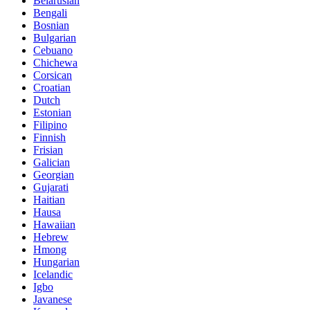
Belarusian
Bengali
Bosnian
Bulgarian
Cebuano
Chichewa
Corsican
Croatian
Dutch
Estonian
Filipino
Finnish
Frisian
Galician
Georgian
Gujarati
Haitian
Hausa
Hawaiian
Hebrew
Hmong
Hungarian
Icelandic
Igbo
Javanese