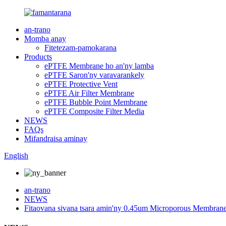
an-trano
Momba anay
Fitetezam-pamokarana
Products
ePTFE Membrane ho an'ny lamba
ePTFE Saron'ny varavarankely
ePTFE Protective Vent
ePTFE Air Filter Membrane
ePTFE Bubble Point Membrane
ePTFE Composite Filter Media
NEWS
FAQs
Mifandraisa aminay
English
an-trano
NEWS
Fitaovana sivana tsara amin'ny 0.45um Microporous Membran