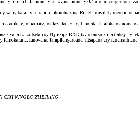
amin'ny fomba hafa amin'ny fitaovana amin'ny 0.45um microporous siv
'ny samy hafa ny filtration fahombiazana.Rehefa misafidy membrane ian
ireo amin'ny mpamatsy malaza ianao ary hiantoka fa afaka manome mem
 sivana fonontselan'ny.Ny ekipa R&D tsy miankina dia nahay ny tek
y famokarana, fanovana, fampifangaroana, fitsapana ary fanamarinana.
 CIXI NINGBO ZHEJIANG