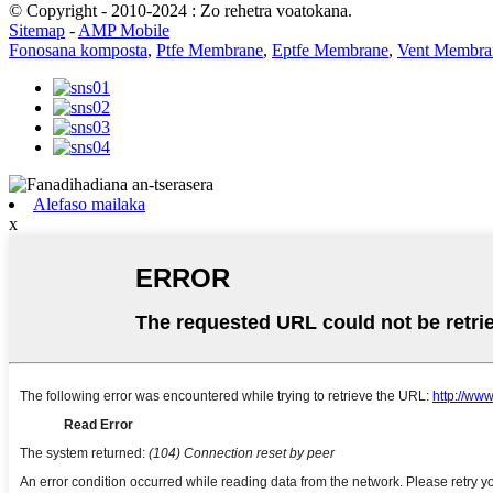
© Copyright - 2010-2024 : Zo rehetra voatokana.
Sitemap
-
AMP Mobile
Fonosana komposta
,
Ptfe Membrane
,
Eptfe Membrane
,
Vent Membra
Alefaso mailaka
x