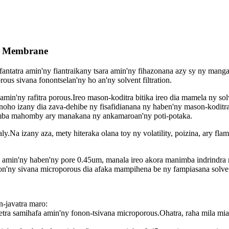
us Membrane
ntatra amin'ny fiantraikany tsara amin'ny fihazonana azy sy ny manga
us sivana fonontselan'ny ho an'ny solvent filtration.
amin'ny rafitra porous.Ireo mason-koditra bitika ireo dia mamela ny s
noho izany dia zava-dehibe ny fisafidianana ny haben'ny mason-koditr
 fomba mahomby ary manakana ny ankamaroan'ny poti-potaka.
ly.Na izany aza, mety hiteraka olana toy ny volatility, poizina, ary flam
 amin'ny haben'ny pore 0.45um, manala ireo akora manimba indrindra
n'ny sivana microporous dia afaka mampihena be ny fampiasana solvent
n-javatra maro:
tra samihafa amin'ny fonon-tsivana microporous.Ohatra, raha mila mia