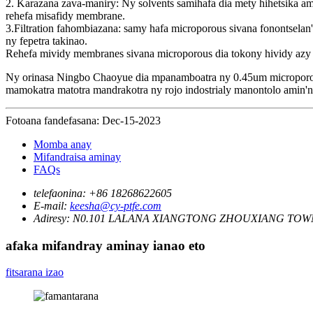
2. Karazana zava-maniry: Ny solvents samihafa dia mety hihetsika 
rehefa misafidy membrane.
3.Filtration fahombiazana: samy hafa microporous sivana fonontselan
ny fepetra takinao.
Rehefa mividy membranes sivana microporous dia tokony hividy azy 
Ny orinasa Ningbo Chaoyue dia mpanamboatra ny 0.45um microporous
mamokatra matotra mandrakotra ny rojo indostrialy manontolo amin'n
Fotoana fandefasana: Dec-15-2023
Momba anay
Mifandraisa aminay
FAQs
telefaonina:
+86 18268622605
E-mail:
keesha@cy-ptfe.com
Adiresy:
N0.101 LALANA XIANGTONG ZHOUXIANG TOWN
afaka mifandray aminay ianao eto
fitsarana izao