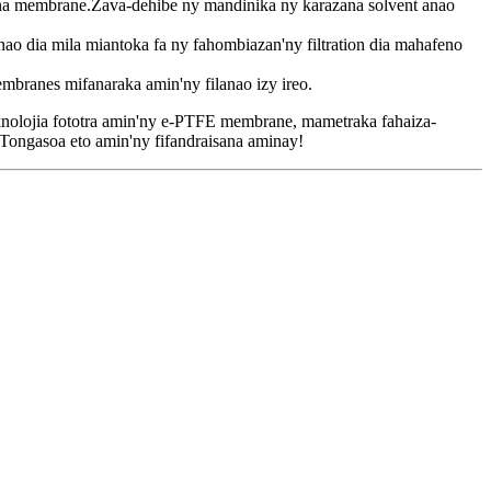
ana membrane.Zava-dehibe ny mandinika ny karazana solvent anao
ao dia mila miantoka fa ny fahombiazan'ny filtration dia mahafeno
branes mifanaraka amin'ny filanao izy ireo.
nolojia fototra amin'ny e-PTFE membrane, mametraka fahaiza-
Tongasoa eto amin'ny fifandraisana aminay!