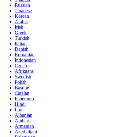
Russian
Japanese
Korean
Arabic
Irish
Greek
Turkish
Italian
Danish
Romanian
Indonesian
Czech
Afrikaans
Swedish
Polish
Basque
Catalan
Esperanto
Hindi
Lao
Albanian
Amharic
Armenian
Azerbaijani