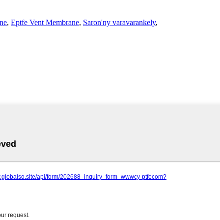
ne
,
Eptfe Vent Membrane
,
Saron'ny varavarankely
,