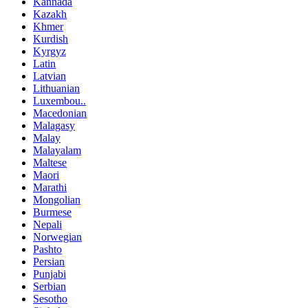
Kannada
Kazakh
Khmer
Kurdish
Kyrgyz
Latin
Latvian
Lithuanian
Luxembou..
Macedonian
Malagasy
Malay
Malayalam
Maltese
Maori
Marathi
Mongolian
Burmese
Nepali
Norwegian
Pashto
Persian
Punjabi
Serbian
Sesotho