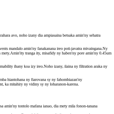
rahara avo, noho izany dia ampiasaina betsaka amin'ny sehatra
olvents mandalo amin'ny fanakanana ireo poti-javatra mivaingana.Ny
a mety.Amin'ity tranga ity, misafidy ny haben'ny pore amin'ny 0.45um
mability ihany koa izy ireo.Noho izany, ilaina ny filtration araka ny
 mba hiantohana ny fiarovana sy ny fahombiazan'ny
, ka mitahiry ny vidiny sy ny loharanon-karena.
sa amin'ny tontolo mafana ianao, dia mety mila fonon-tanana